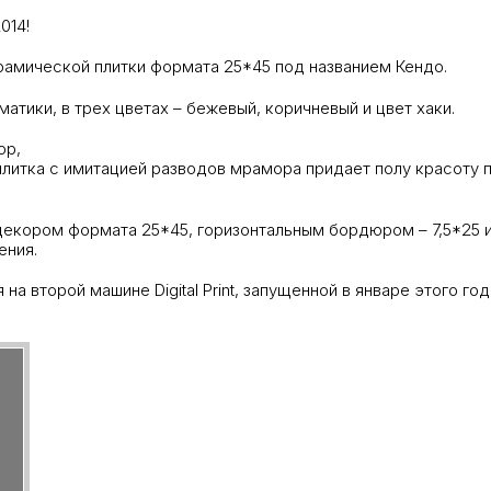
014!
рамической плитки формата 25*45 под названием Кендо.
тики, в трех цветах – бежевый, коричневый и цвет хаки.
ор,
литка с имитацией разводов мрамора придает полу красоту пр
декором формата 25*45, горизонтальным бордюром – 7,5*25 
ения.
на второй машине Digital Print, запущенной в январе этого г