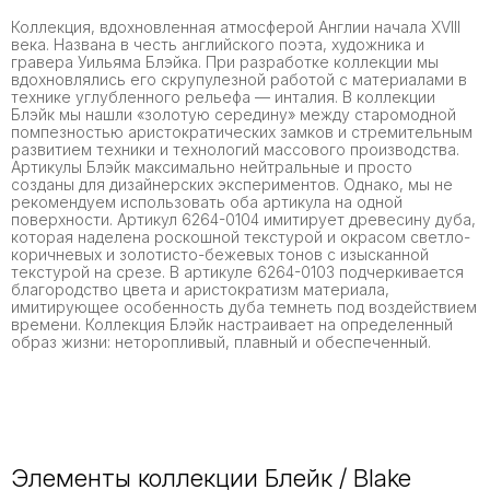
Коллекция, вдохновленная атмосферой Англии начала XVIII
века. Названа в честь английского поэта, художника и
гравера Уильяма Блэйка. При разработке коллекции мы
вдохновлялись его скрупулезной работой с материалами в
технике углубленного рельефа — инталия. В коллекции
Блэйк мы нашли «золотую середину» между старомодной
помпезностью аристократических замков и стремительным
развитием техники и технологий массового производства.
Артикулы Блэйк максимально нейтральные и просто
созданы для дизайнерских экспериментов. Однако, мы не
рекомендуем использовать оба артикула на одной
поверхности. Артикул 6264-0104 имитирует древесину дуба,
которая наделена роскошной текстурой и окрасом светло-
коричневых и золотисто-бежевых тонов с изысканной
текстурой на срезе. В артикуле 6264-0103 подчеркивается
благородство цвета и аристократизм материала,
имитирующее особенность дуба темнеть под воздействием
времени. Коллекция Блэйк настраивает на определенный
образ жизни: неторопливый, плавный и обеспеченный.
Элементы коллекции Блейк / Blake