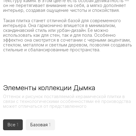
текстуру камня. В этом цвете есть особая деликатность —
он не перетягивает внимание на себя, а мягко дополняет
интерьер, создавая ощущение чистоты и спокойствия.
Такая плитка станет отличной базой для современного
интерьера. Она гармонично впишется в минимализм,
скандинавский стиль или урбан-дизайн. Ее можно
использовать как для стен, так и для пола. Особенно
эффектно она смотрится в сочетании с черными акцентами,
стеклом, металлом и светлым деревом, позволяя создавать
стильные и сбалансированные пространства.
Элементы коллекции Дымка
Оттенок и рисунок поставляемой керамической плитки в
связи с технологическими особенностями её производства
может отличаться от представленного
Все
1
Базовая
1