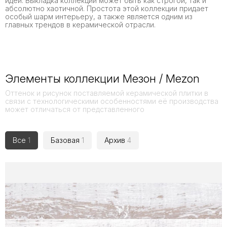
идей. Выкладка коллекции может быть как строгой, так и
абсолютно хаотичной. Простота этой коллекции придает
особый шарм интерьеру, а также является одним из
главных трендов в керамической отрасли.
Элементы коллекции Мезон / Mezon
Оттенок и рисунок поставляемой керамической плитки в
связи с технологическими особенностями её производства
может отличаться от представленного
Все
1
Базовая
1
Архив
4