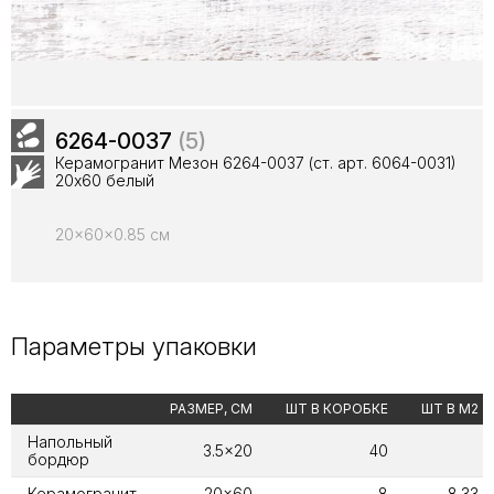
6264-0037
(5)
Керамогранит Мезон 6264-0037 (ст. арт. 6064-0031)
20х60 белый
20x60x0.85 см
Параметры упаковки
РАЗМЕР, СМ
ШТ В КОРОБКЕ
ШТ В М2
Напольный
3.5x20
40
бордюр
Керамогранит
20x60
8
8.33