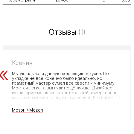
Отзывы
(1)
Ксения
Мы укладывали данную коллекцию в кухне. По
укладке не все конечно было идеально, но
грамотный мастер сумел все свести к минимуму.
Моется легко, а выглядит ещё лучше! Дизайнер
кухни, приезжавший на контрольный замер, попал
как раз на момент укладки и заценил)) Его вердикт -
"смело и стильно!". Мы довольны!
Мезон / Mezon