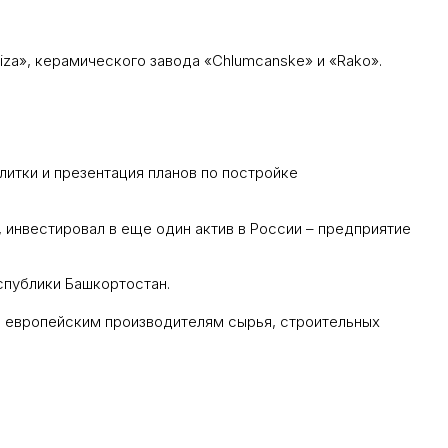
iza», керамического завода «Chlumcanske» и «Rako».
итки и презентация планов по постройке
 инвестировал в еще один актив в России – предприятие
спублики Башкортостан.
им европейским производителям сырья, строительных