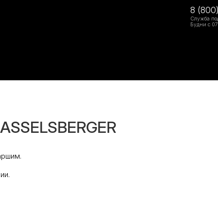
8 (800
Служба по
Будни с 07
 LASSELSBERGER
аршим.
ии.