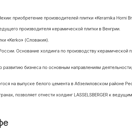
хии: приобретение производителей плитки «Keramika Horni Br
едущего производителя керамической плитки в Венгрии.
и «Kerko» (Словакия).
оссии. Основание холдинга по производству керамической пл
о развитию бизнеса по основным направлениям деятельности,
гося на выпуске белого цемента в Абзелиловском районе Ре
странах, позволяет отнести холдинг LASSELSBERGER к ведущ
фе