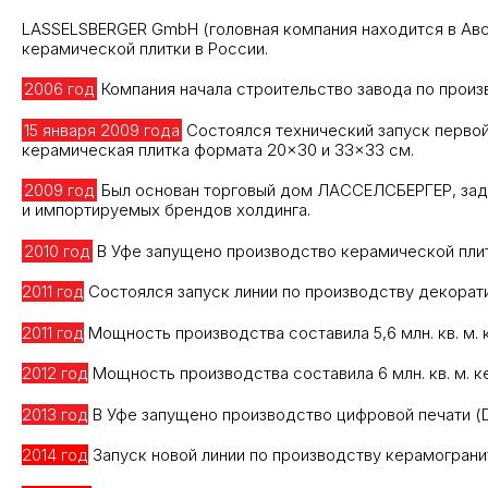
LASSELSBERGER GmbH (головная компания находится в Авст
керамической плитки в России.
2006 год
Компания начала строительство завода по произ
15 января 2009 года
Состоялся технический запуск первой 
керамическая плитка формата 20×30 и 33×33 см.
2009 год
Был основан торговый дом ЛАССЕЛСБЕРГЕР, зада
и импортируемых брендов холдинга.
2010 год
В Уфе запущено производство керамической плит
2011 год
Состоялся запуск линии по производству декорат
2011 год
Мощность производства составила 5,6 млн. кв. м. 
2012 год
Мощность производства составила 6 млн. кв. м. к
2013 год
В Уфе запущено производство цифровой печати (Digi
2014 год
Запуск новой линии по производству керамограни