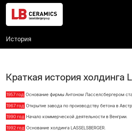
История
Краткая история холдинга
1957 год
Оcнование фирмы Антоном Ласселсбергером ст
1967 год
Открытие завода по производству бетона в Австр
1990 год
Начало коммерческой деятельности в Венгрии.
1992 год
Основание холдинга LASSELSBERGER.