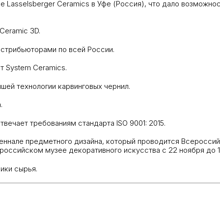
де Lasselsberger Ceramics в Уфе (Россия), что дало возможн
 Ceramic 3D.
истрибьюторами по всей России.
т System Ceramics.
йшей технологии карвинговых чернил.
а.
ечает требованиям стандарта ISO 9001: 2015.
еннале предметного дизайна, который проводится Всероссий
оссийском музее декоративного искусства с 22 ноября до 1
ики сырья.