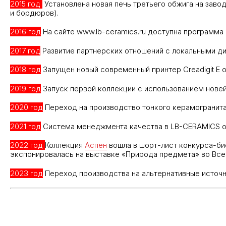
2015 год
Установлена новая печь третьего обжига на заво
и бордюров).
2016 год
На сайте www.lb-ceramics.ru доступна программа
2017 год
Развитие партнерских отношений с локальными д
2018 год
Запущен новый современный принтер Creadigit E о
2019 год
Запуск первой коллекции с использованием нове
2020 год
Переход на производство тонкого керамогранит
2021 год
Система менеджмента качества в LB-CERAMICS отв
2022 год
Коллекция
Аспен
вошла в шорт-лист конкурса-би
экспонировалась на выставке «Природа предмета» во Всер
2023 год
Переход производства на альтернативные источн