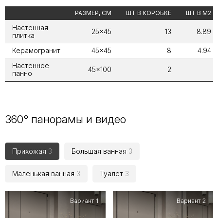
РАЗМЕР, СМ
ШТ В КОРОБКЕ
ШТ В М2
Настенная
25x45
13
8.89
плитка
Керамогранит
45x45
8
4.94
Настенное
45x100
2
панно
360° панорамы и видео
Прихожая
3
Большая ванная
3
Маленькая ванная
3
Туалет
3
Вариант 1
Вариант 2