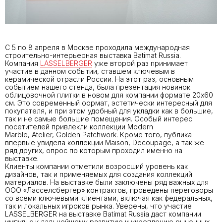
С 5 по 8 апреля в Москве проходила международная
строительно-интерьерная выставка Batimat Russia.
Компания
LASSELBERGER
уже второй раз принимает
участие в данном событии, ставшем ключевым в
керамической отрасли России. На этот раз, основным
событием нашего стенда, была презентация новинок
облицовочной плитки в новом для компании формате 20х60
см. Это современный формат, эстетически интересный для
покупателя, и при этом удобный для укладки как в большие,
так и не самые большие помещения. Особый интерес
посетителей привлекли коллекции Modern
Marble, Atelier, Golden Patchwork. Кроме того, публика
впервые увидела коллекции Maison, Decoupage, а так же
ряд других, опрос по которым проходил именно на
выставке.
Клиенты компании отметили возросший уровень как
дизайнов, так и применяемых для создания коллекций
материалов. На выставке были заключены ряд важных для
ООО «Ласселсбергер» контрактов, проведены переговоры
со всеми ключевыми клиентами, включая как федеральных,
так и локальных игроков рынка. Уверены, что участие
LASSELBERGER на выставке Batimat Russia даст компании
импульс к дальнейшему развитию и укреплению рыночных