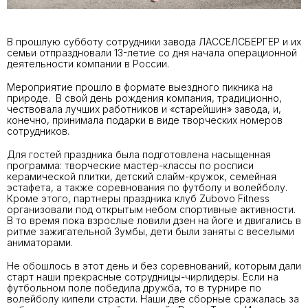
В прошлую субботу сотрудники завода ЛАССЕЛСБЕРГЕР и их
семьи отпраздновали 13-летие со дня начала операционной
деятельности компании в России.
Мероприятие прошло в формате выездного пикника на
природе. В свой день рождения компания, традиционно,
чествовала лучших работников и «старейшин» завода, и,
конечно, принимала подарки в виде творческих номеров
сотрудников.
Для гостей праздника была подготовлена насыщенная
программа: творческие мастер-классы по росписи
керамической плитки, детский слайм-кружок, семейная
эстафета, а также соревнования по футболу и волейболу.
Кроме этого, партнеры праздника клуб Zubovo Fitness
организовали под открытым небом спортивные активности.
В то время пока взрослые ловили дзен на йоге и двигались в
ритме зажигательной Зумбы, дети были заняты с веселыми
аниматорами.
Не обошлось в этот день и без соревнований, которым дали
старт наши прекрасные сотрудницы-чирлидеры. Если на
футбольном поле победила дружба, то в турнире по
волейболу кипели страсти. Наши две сборные сражалась за