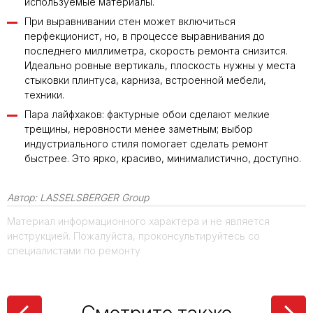
используемые материалы.
При выравнивании стен может включиться
перфекционист, но, в процессе выравнивания до
последнего миллиметра, скорость ремонта снизится.
Идеально ровные вертикаль, плоскость нужны у места
стыковки плинтуса, карниза, встроенной мебели,
техники.
Пара лайфхаков: фактурные обои сделают мелкие
трещины, неровности менее заметным; выбор
индустриального стиля помогает сделать ремонт
быстрее. Это ярко, красиво, минималистично, доступно.
Автор:
LASSELSBERGER Group
Материал информационного характера и не является
инструкцией. Пожалуйста, проконсультируйтесь со
специалистами по ремонту
Смотрите также