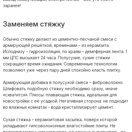
заранее!
Заменяем стяжку
Обычно стяжку делают из цементно-песчаной смеси с
армирующей решёткой, временами – из керамзита.
Исподнизу – гидроизоляция, по краям – демпферная лента. 1
мм ЦПС высыхает 24 часа. Полусухие, сухие стяжки
сокращают время ожидания. Современные технологии
позволяют уже через пару дней спокойно класть плитку.
Армирующая добавка в полусухой смеси – фиброволокно.
Шлифовать подобную стяжку необходимо сразу, иначе
«схватится». Плюсы: плавающая стяжка, идеальная для
новостройки с её усадкой. Негативная сторона: не подходит
во влажных комнатах - вода кристаллизирует цемент.
Сухая стяжка – керамзитовая засыпка, поверх которой
укладывают гипсоволоконные влагостойкие плиты. Не
подходит маленьким комнатам, её сложно выравнивать, во