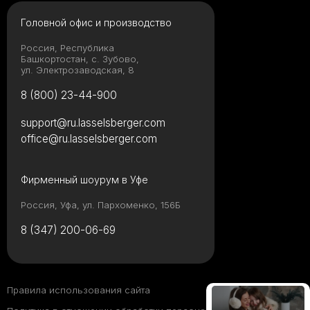
форматом плитки
Головной офис и производство
Россия, Республика
Башкортостан, с. Зубово,
ул. Электрозаводская, 8
От классики до
лофта: какие стили
8 (800) 23-44-900
дружат с
широкоформатным
support@ru.lasselsberger.com
керамогранитом
office@ru.lasselsberger.com
Толщина
Фирменный шоурум в Уфе
керамогранита:
полный гид по
выбору для разных
Россия, Уфа, ул. Пархоменко, 156Б
задач
8 (347) 200-06-69
Какой клей для
керамогранита
выбрать: виды,
Правила использования сайта
рейтинг брендов и
советы мастера