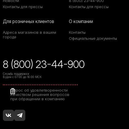
Новости
8 (800) 23-44-900
Контакты для прессы
Контакты для прессы
Для розничных клиентов
О компании
Адреса магазинов в вашем
Контакты
городе
Официальные документы
Твой уютный уголок:
как сделать квартиру
местом силы с
8 (800) 23-44-900
коллекциями LB
Ceramics
Служба поддержки
Будни с 07:00 до 16:00 МСК
Керамическая
Опрос об удовлетворенности
плитка или
качеством решения вопросов
керамогранит – все
при обращении в компанию
за и против
Как определиться с