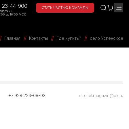
) 23-44-900
СТАТЬ ЧАСТЬЮ КОМАНДЫ
ддержки
:00 до 16:00 МСК
Главная
Контакты
Где купить?
село Успенское
+7 928 223-08-03
stroitel.magazin@bk.ru