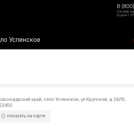
8 (800
Служба по
Будни с 07
ело Успенское
раснодарский край, село Успенское, ул Крупской, д 24/10,
52450
показать на карте