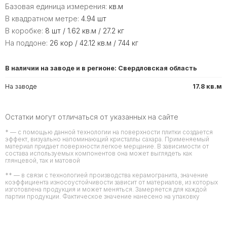
Базовая единица измерения:
кв.м
В квадратном метре:
4.94 шт
В коробке:
8 шт / 1.62 кв.м / 27.2 кг
На поддоне:
26 кор / 42.12 кв.м / 744 кг
В наличии на заводе и в регионе: Свердловская область
На заводе
17.8 кв.м
Остатки могут отличаться от указанных на сайте
* — с помощью данной технологии на поверхности плитки создается
эффект, визуально напоминающий кристаллы сахара. Применяемый
материал придает поверхности легкое мерцание. В зависимости от
состава используемых компонентов она может выглядеть как
глянцевой, так и матовой
** — в связи с технологией производства керамогранита, значение
коэффициента износоустойчивости зависит от материалов, из которых
изготовлена продукция и может меняться. Замеряется для каждой
партии продукции. Фактическое значение нанесено на упаковку