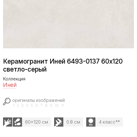
Керамогранит Иней 6493-0137 60х120
светло-серый
Коллекция
Иней
оригиналы изображений
1
2
3
4
5
6
7
8
9
10
11
60x120 см
0.8 см
4 класс**