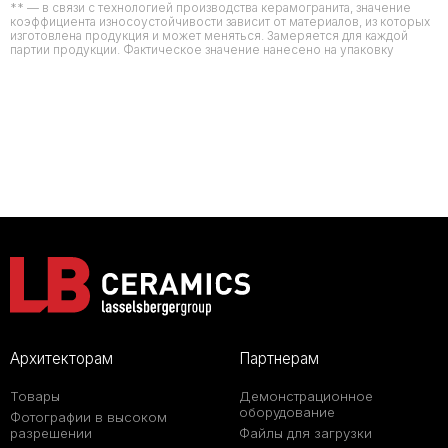
** — в связи с технологией производства керамогранита, значение
коэффициента износоустойчивости зависит от материалов, из которых
изготовлена продукция и может меняться. Замеряется для каждой
партии продукции. Фактическое значение нанесено на упаковку
Архитекторам
Партнерам
Товары
Демонстрационное
оборудование
Фотографии в высоком
разрешении
Файлы для загрузки