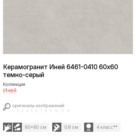
Керамогранит Иней 6461-0410 60х60
темно-серый
Коллекция
Иней
оригиналы изображений
1
2
3
4
5
6
7
8
9
10
11
12
60x60 см
0.8 см
4 класс**