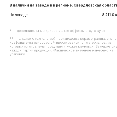
В наличии на заводе и в регионе: Свердловская област
На заводе
8 211.0 
* — дополнительные декоративные эффекты отсутствуют
** — в связи с технологией производства керамогранита, знач
коэффициента износоустойчивости зависит от материалов, из
которых изготовлена продукция и может меняться. Замеряется 
каждой партии продукции. Фактическое значение нанесено на
упаковку