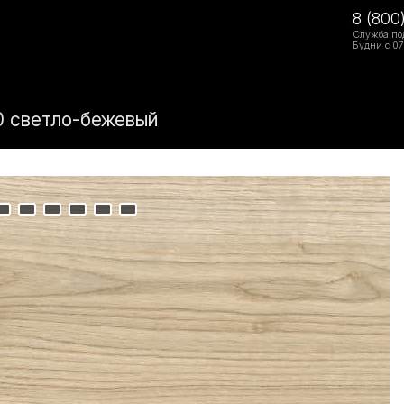
8 (800
Служба по
Будни с 07
0 светло-бежевый