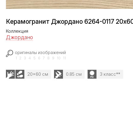
Керамогранит Джордано 6264-0117 20x6
Коллекция
Джордано
оригиналы изображений
1
2
3
4
5
6
7
8
9
10
11
20x60 см
0.85 см
3 класс**