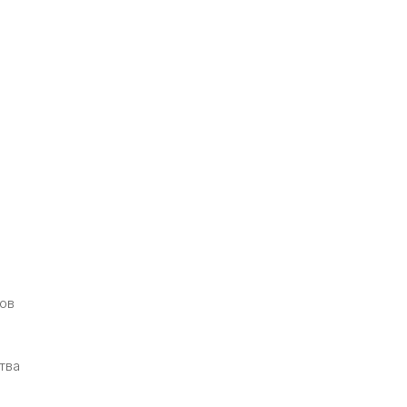
нов
тва