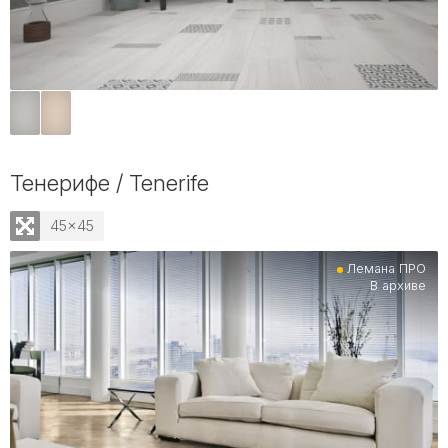
Тенерифе / Tenerife
45x45
Лемана ПРО
В архиве