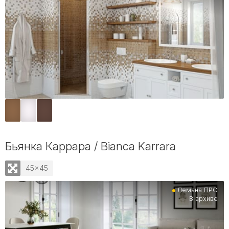
Бьянка Каррара / Bianca Karrara
45x45
Лемана ПРО
В архиве