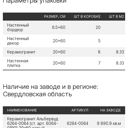
Параметры упаковки
РАЗМЕР, СМ
ШТ В КОРОБКЕ
ШТ В М2
Настенный
6.5x60
20
бордюр
Настенный
20x60
5
декор
Керамогранит
20x60
8
8.33
Настенная
20x60
7
8.33
плитка
Наличие на заводе и в регионе:
Свердловская область
НАИМЕНОВАНИЕ
АРТИКУЛ
НА ЗАВОДЕ
Керамогранит Альбервуд
6264-0064 (ст. арт. 6064-
6264-0064
9 890.9 кв.м
0190) 20x60 серый