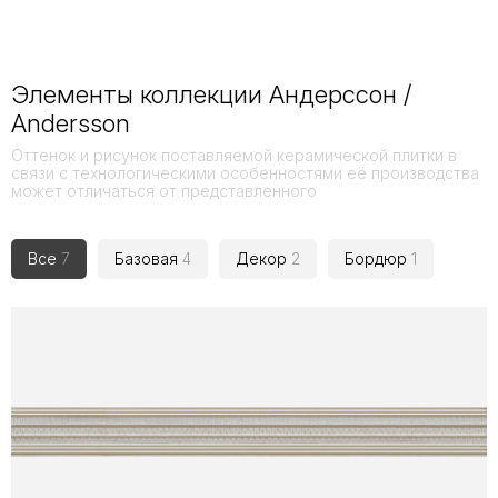
Элементы коллекции Андерссон /
Andersson
Оттенок и рисунок поставляемой керамической плитки в
связи с технологическими особенностями её производства
может отличаться от представленного
Все
7
Базовая
4
Декор
2
Бордюр
1