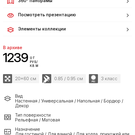
360° панорамы
Посмотреть презентацию
Элементы коллекции
В архиве
1239
ОТ
РУБ/
КВ.М
20x60 см
0.85 / 0.95 см
3 класс
Вид
Настенная / Универсальная / Напольная / Бордюр /
Декор
Тип поверхности
Рельефная / Матовая
Назначение
Для гостиной / Для ванной / Для холла, прихожей или