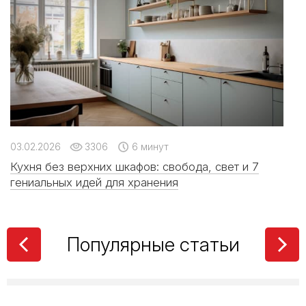
местом силы с
коллекциями LB
Ceramics
Керамическая
плитка или
керамогранит – все
за и против
03.02.2026
3306
6 минут
Кухня без верхних шкафов: свобода, свет и 7
Как определиться с
форматом плитки
гениальных идей для хранения
Популярные статьи
От классики до
лофта: какие стили
дружат с
широкоформатным
керамогранитом