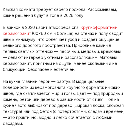
Каждая комната требует своего подхода. Рассказываем,
какие решения будут в топе в 2026 году.
В ванной в 2026 царит атмосфера спа.
Крупноформатный
керамогранит
(60×60 см и больше) на стенах и полу сводит
швы к минимуму, что облегчает уход и создает ощущение
цельного дорогого пространства. Природные камни в
теплых светлых оттенках — песочный, медовый, кремовый
— делают интерьер уютным и расслабляющим. Матовый
керамогранит, приятный на ощупь, менее скользкий и не
бликующий, безопасен и эстетичен.
На кухне главный герой — фартук. В моде цельные
поверхности из керамогранита крупного формата: никаких
швов, где скапливается жир и грязь. Цвет — под природный
камень, бетон или дерево в зависимости от стиля. Пол на
кухне часто выбирают под дерево (широкая доска, сложная
текстура) или под бетон (с потертостями, следами времени)
— это практично, модно и легко сочетается с любыми
фасадами.