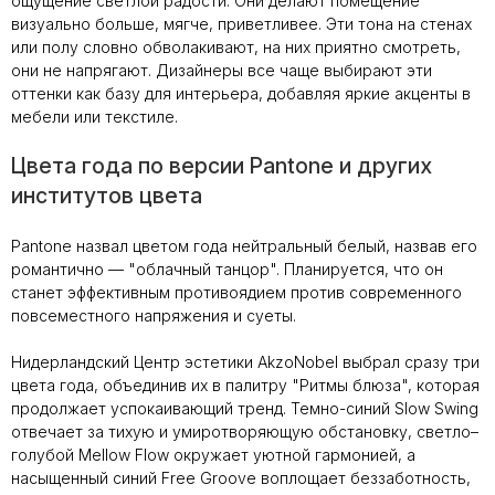
ощущение светлой радости. Они делают помещение
визуально больше, мягче, приветливее. Эти тона на стенах
или полу словно обволакивают, на них приятно смотреть,
они не напрягают. Дизайнеры все чаще выбирают эти
оттенки как базу для интерьера, добавляя яркие акценты в
мебели или текстиле.
Цвета года по версии Pantone и других
институтов цвета
Pantone назвал цветом года нейтральный белый, назвав его
романтично — "облачный танцор". Планируется, что он
станет эффективным противоядием против современного
повсеместного напряжения и суеты.
Нидерландский Центр эстетики AkzoNobel выбрал сразу три
цвета года, объединив их в палитру "Ритмы блюза", которая
продолжает успокаивающий тренд. Темно-синий Slow Swing
отвечает за тихую и умиротворяющую обстановку, светло–
голубой Mellow Flow окружает уютной гармонией, а
насыщенный синий Free Groove воплощает беззаботность,